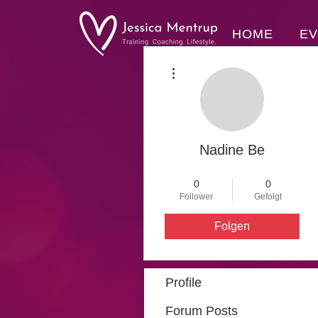
HOME
E
Weitere Optionen
Nadine Be
Star
+
4
0
0
Follower
Gefolgt
Folgen
Profile
Forum Posts