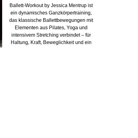
Ballett-Workout by Jessica Mentrup ist
ein dynamisches Ganzkörpertraining,
das klassische Ballettbewegungen mit
Elementen aus Pilates, Yoga und
intensivem Stretching verbindet – für
Haltung, Kraft, Beweglichkeit und ein
elegantes Körpergefühl.
Tänzerisch, athletisch und für alle
geeignet, die Freude an Bewegung,
Balance und Körpergefühl haben.
Für Anfängerinnen bis Fortgeschrittene
geeignet*
Auch ohne Ballettkenntnisse möglich
Die Teilnahme gilt ausschließlich für die
angegebenen Termine dieser Kursrunde.