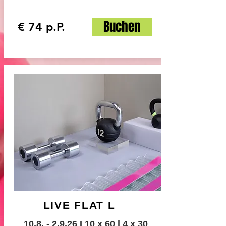
Buchen
€ 74 p.P.
LIVE FLAT L
10.8. - 2.9.26
I 10 x 60 l 4 x 30