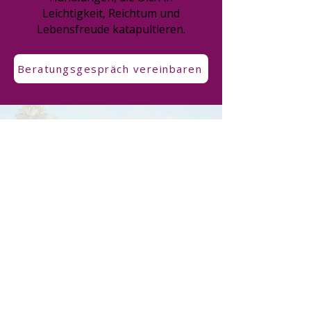
Leichtigkeit, Reichtum und
Lebensfreude katapultieren.
Beratungsgespräch vereinbaren
Ich habe sehr gute
Erfahrungen mit Frau
Mentrup sammeln dürfen.
Ehrliche, konstruktive
Gespräche sind stets in
einer ruhigen, angenehmen
Atmosphäre möglich.