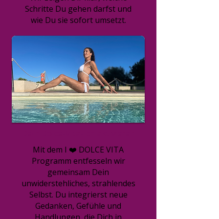
Schritte Du gehen darfst und
wie Du sie sofort umsetzt.
Dein Dolce-Vita-Ich aktivieren
Mit dem I ❤️ DOLCE VITA
Programm entfesseln wir
gemeinsam Dein
unwiderstehliches, strahlendes
Selbst. Du integrierst neue
Gedanken, Gefühle und
Handlungen, die Dich in