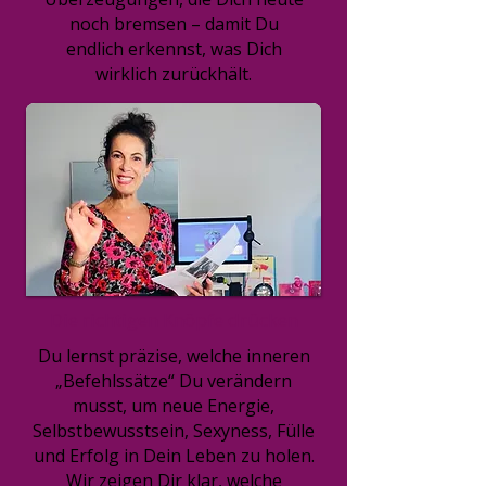
noch bremsen – damit Du
endlich erkennst, was Dich
wirklich zurückhält.
Die richtigen Knöpfe drücken
Du lernst präzise, welche inneren
„Befehlssätze“ Du verändern
musst, um neue Energie,
Selbstbewusstsein, Sexyness, Fülle
und Erfolg in Dein Leben zu holen.
Wir zeigen Dir klar, welche