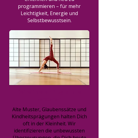
programmieren – für mehr
Leichtigkeit, Energie und
Selbstbewusstsein.
Deine inneren Programme
verstehen
Alte Muster, Glaubenssätze und
Kindheitsprägungen halten Dich
oft in der Kleinheit. Wir
identifizieren die unbewussten
Überzeugungen, die Dich heute