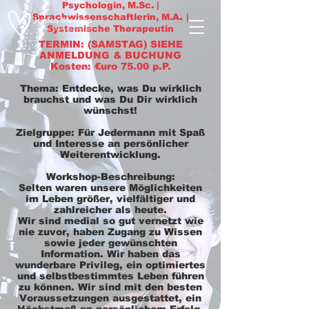
Psychologin, M.Sc. |
.
Sprachwissenschaftlerin, M.A
|
Systemische Therapeutin
TERMIN: (SAMSTAG) SIEHE
ANMELDUNG & BUCHUNG
Kosten: €uro 75.00 p.P.
Thema:
Entdecke, was Du wirklich
brauchst und was Du Dir wirklich
wünschst!
Zielgruppe:
Für Jedermann mit Spaß
und Interesse an persönlicher
Weiterentwicklung.
Workshop-Beschreibung:
Selten waren unsere Möglichkeiten
im Leben größer, vielfältiger und
zahlreicher als heute.
Wir sind medial so gut vernetzt wie
nie zuvor, haben Zugang zu Wissen
sowie jeder gewünschten
Information. Wir haben das
wunderbare Privileg, ein optimiertes
und selbstbestimmtes Leben führen
zu können. Wir sind mit den besten
Voraussetzungen ausgestattet, ein