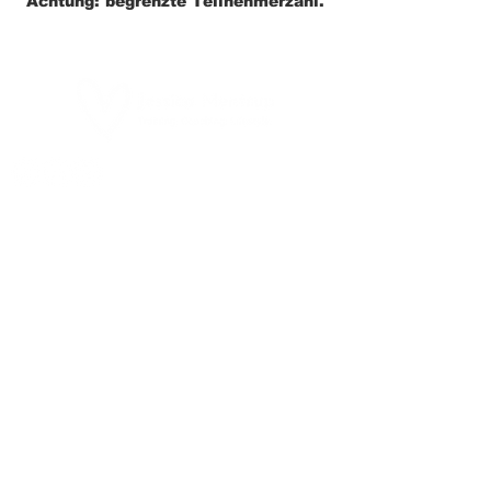
Achtung: begrenzte Teilnehmerzahl.
ANMELDUNG
HOME
ÜBER MICH
COACHING
THERAPIE
MPU BERATUNG
FITMITJESSI
Tel.
0172 - 86 88 229
Email.
contact@jessicamentrup.de
Lohbekstieg 32 g