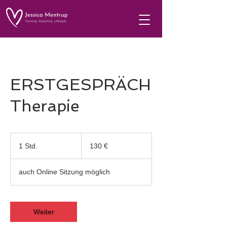
ERSTGESPRÄCH
Therapie
130
Euro
1 Std.
1
130 €
S
t
auch Online Sitzung möglich
d
Weiter