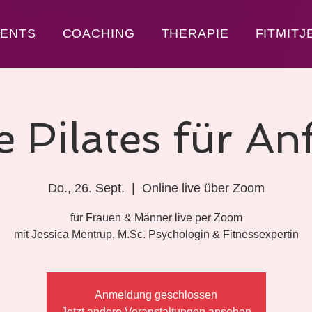
VENTS
COACHING
THERAPIE
FITMITJ
e Pilates für An
Do., 26. Sept.
  |  
Online live über Zoom
für Frauen & Männer live per Zoom
mit Jessica Mentrup, M.Sc. Psychologin & Fitnessexpertin
Anmeldung geschlossen
Jetzt andere Veranstaltungen ansehen