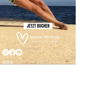
JETZT BUCHEN
HOME
ÜBER MICH
COACHING
THERAPIE
MPU BERATUNG
FITMITJESSI